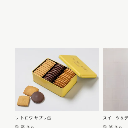
レ トロワ サブレ缶
スイーツ＆デ
¥
5,000
¥
5,500
税込
税込