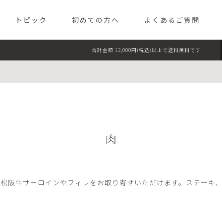
TEL TOKYO（パレスホテル東京 
トピック
初めての方へ
よくあるご質問
合計金額 12,000円(税込)以上で送料無料です
フード
スイー
ライフスタイル
ギフト
肉
ク松阪牛サーロインやフィレをお取り寄せいただけます。ステーキ