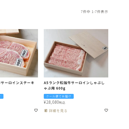
7
件中
1
-
7
件表示
牛サーロインステーキ
A5ランク松阪牛サーロインしゃぶし
ゃぶ用 600g
け
クール便でお届け
¥
28,080
税込
詳細を見る