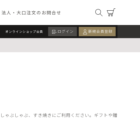
オンラインショップ）
検索
カート
法人・大口注文のお問合せ
ログイン
新規会員登録
オンラインショップ会員
ツ
ドリンク
カード
イベント・季節限定
ALL
期間限定
数量限定
、しゃぶしゃぶ、すき焼きにご利用ください。ギフトや贈
検索する