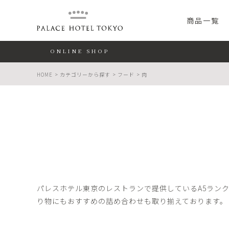
PALACE HO
商品一覧
ONLINE SHOP
HOME
カテゴリーから探す
フード
肉
パレスホテル東京のレストランで提供しているA5ラン
り物にもおすすめの詰め合わせも取り揃えております。