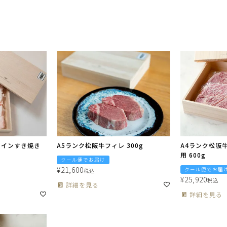
ロインすき焼き
A5ランク松阪牛フィレ 300g
A4ランク松阪
用 600g
クール便でお届け
¥
21,600
クール便でお届
税込
¥
25,920
税込
詳細を見る
詳細を見る