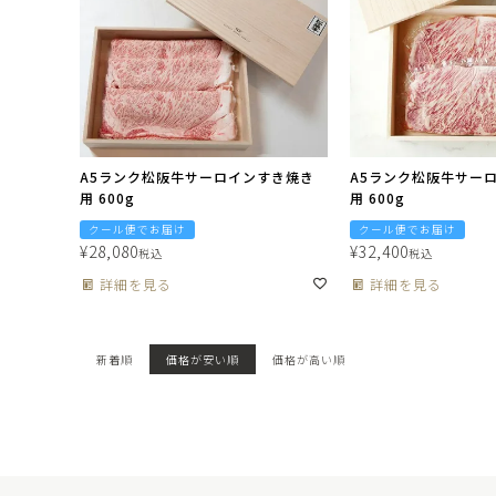
A5ランク松阪牛サーロインすき焼き
A5ランク松阪牛サー
用 600g
用 600g
クール便でお届け
クール便でお届け
¥
28,080
¥
32,400
税込
税込
詳細を見る
詳細を見る
新着順
価格が安い順
価格が高い順