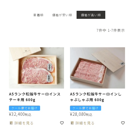
新着順
価格が安い順
価格が高い順
7
件中
1
-
7
件表示
A5ランク松阪牛サーロインス
A5ランク松阪牛サーロインし
テーキ用 600g
ゃぶしゃぶ用 600g
クール便でお届け
クール便でお届け
¥
32,400
¥
28,080
税込
税込
詳細を見る
詳細を見る