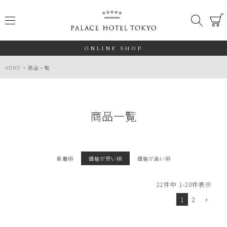
PALACE
メニュー
検索
閉じる
ONLINE SHOP
HOME
商品一覧
商品一覧
ALL
期間限定
新着順
価格が安い順
価格が高い順
数量限定
22
件中
1
-
20
件表示
1
2
検索する