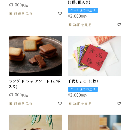
(3種6個入り)
¥
3,000
税込
クール便でお届け
詳細を見る
¥
3,000
税込
詳細を見る
ラング ド シャ アソート (27枚
千代ちょこ（6枚）
入り)
クール便でお届け
¥
3,000
¥
3,000
税込
税込
詳細を見る
詳細を見る