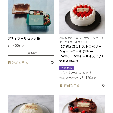
通年販売のアニバーサリー ショート
プティフールセック缶
ケーキ (ホールサイズ)
¥
5,400
税込
【店舗お渡し】ストロベリー
ショートケーキ (18cm、
在庫切れ
15cm、12cm) ※サイズにより
金額変動あり
詳細を見る
予約商品
こちらは予約商品です
¥
5,420
予約販売価格
税込
詳細を見る