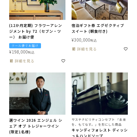
(12か月定期) フラワーアレン
宿泊ギフト券 エグゼクティブ
ジメント by 72（セブン・ツ
スイート (朝食付き)
ー） お届け便
¥
300,000
税込
クール便でお届け
詳細を見る
¥
198,000
税込
詳細を見る
サステナビリティコンセプト 「未来
選ワイン 2026 エンジェル シ
を、もてなす。」を形にした商品
ェア オブ トレジャーワイン
キャンディフォレスト ディッシ
(限定1名様)
ュ＆ハンドソープ