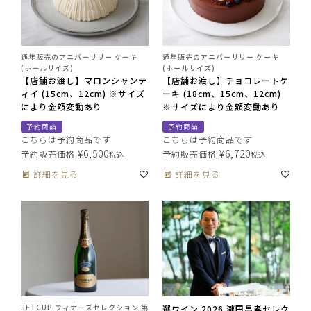
通年販売のアニバーサリー ケーキ
通年販売のアニバーサリー ケーキ
(ホールサイズ)
(ホールサイズ)
【店舗お渡し】マロンシャンテ
【店舗お渡し】チョコレートケ
ィイ (15cm、12cm) ※サイズ
ーキ (18cm、15cm、12cm)
により金額変動あり
※サイズにより金額変動あり
予約商品
予約商品
こちらは予約商品です
こちらは予約商品です
¥
6,500
¥
6,720
予約販売価格
予約販売価格
税込
税込
詳細を見る
詳細を見る
JETCUP ウィナーズセレクション 第
選ワイン 2026 瀧田昌孝セレク