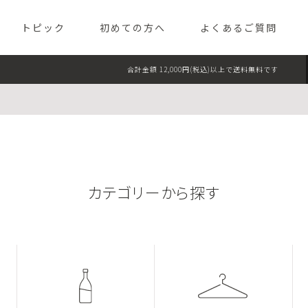
TEL TOKYO（パレスホテル東京 
トピック
初めての方へ
よくあるご質問
合計金額 12,000円(税込)以上で送料無料です
フード
スイー
ライフスタイル
ギフト
カテゴリーから探す