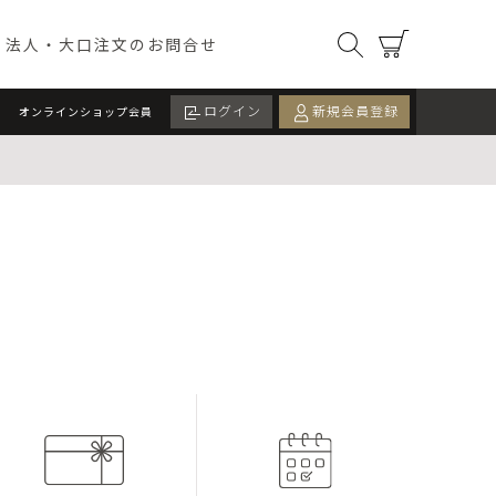
オンラインショップ）
検索
カート
法人・大口注文のお問合せ
ログイン
新規会員登録
オンラインショップ会員
ツ
ドリンク
カード
イベント・季節限定
ALL
期間限定
数量限定
検索する