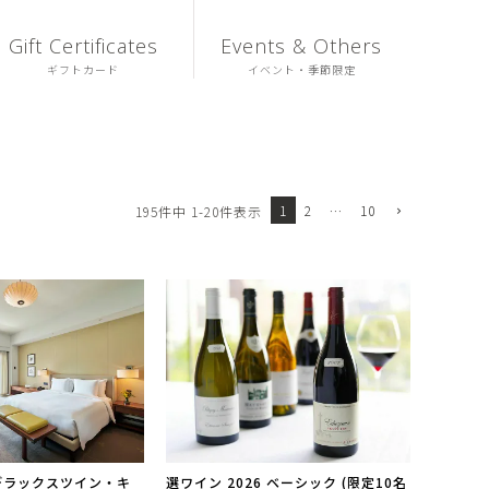
Gift Certificates
Events & Others
ギフトカード
イベント・季節限定
1
2
…
10
195
件中
1
-
20
件表示
デラックスツイン・キ
選ワイン 2026 ベーシック (限定10名