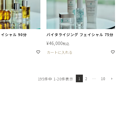
イシャル 90分
バイタライジング フェイシャル 75分
¥
46,000
税込
カートに入れる
1
2
…
10
195
件中
1
-
20
件表示