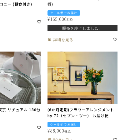
ルコニー (朝食付き)
様)
クール便でお届け
¥
165,000
税込
販売を終了しました。
詳細を見る
東京 リチュアル 180分
(6か月定期)フラワーアレンジメント
by 72（セブン・ツー） お届け便
クール便でお届け
¥
88,000
税込
詳細を見る