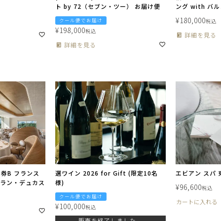
ト by 72（セブン・ツー） お届け便
ング with バ
¥
180,000
クール便でお届け
税込
¥
198,000
税込
詳細を見る
詳細を見る
券B フランス
選ワイン 2026 for Gift (限定10名
エビアン スパ 
 アラン・デュカス
様)
¥
96,600
税込
クール便でお届け
カートに入れる
¥
100,000
税込
販売を終了しました。