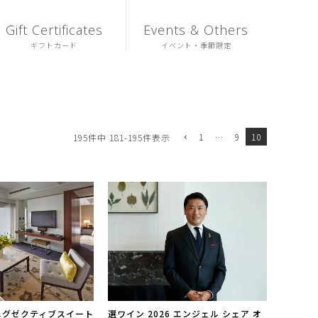
Gift Certificates
Events & Others
ギフトカード
イベント・季節限定
1
…
9
10
195
件中
181
-
195
件表示
エグゼクティブスイート
選ワイン 2026 エンジェル シェア オ