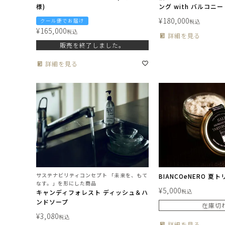
様)
ング with バルコニー
¥
180,000
クール便でお届け
税込
¥
165,000
税込
詳細を見る
販売を終了しました。
詳細を見る
サステナビリティコンセプト 「未来を、もて
BIANCOeNERO 夏
なす。」を形にした商品
¥
5,000
税込
キャンディフォレスト ディッシュ＆ハ
ンドソープ
在庫切
¥
3,080
税込
詳細を見る