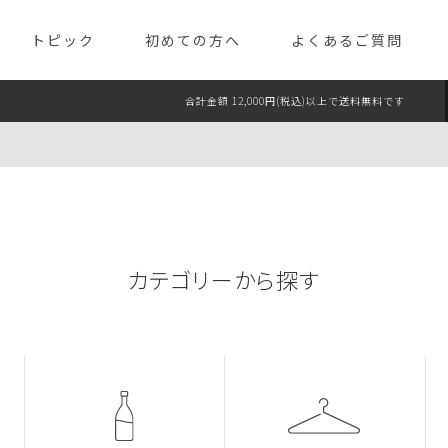
TEL TOKYO（パレスホテル東京 
トピック
初めての方へ
よくあるご質問
合計金額 12,000円(税込)以上で送料無料です
フード
スイー
ライフスタイル
ギフト
カテゴリーから探す