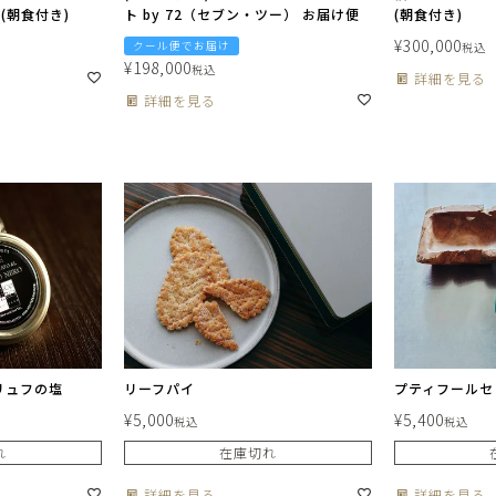
 (朝食付き)
ト by 72（セブン・ツー） お届け便
(朝食付き)
¥
300,000
クール便でお届け
税込
¥
198,000
税込
詳細を見る
詳細を見る
トリュフの塩
リーフパイ
プティフールセ
¥
5,000
¥
5,400
税込
税込
れ
在庫切れ
詳細を見る
詳細を見る