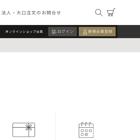
オンラインショップ）
検索
カート
法人・大口注文のお問合せ
ログイン
新規会員登録
オンラインショップ会員
ツ
ドリンク
カード
イベント・季節限定
ALL
期間限定
数量限定
検索する