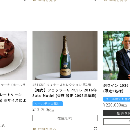
ケーキ (ホールサ
JETCUP ウィナーズセレクション 第2弾
選ワイン 202
【完売】フェッラーリ ペルレ 2016年
(限定5名様)
レートケーキ
Sato Model (佐藤 隆正 2008年優勝)
クール便でお届
cm) ※サイズによ
クール便でお届け
¥
220,000
税込
¥
13,200
税込
販売を
在庫切れ
税込
詳細を見る