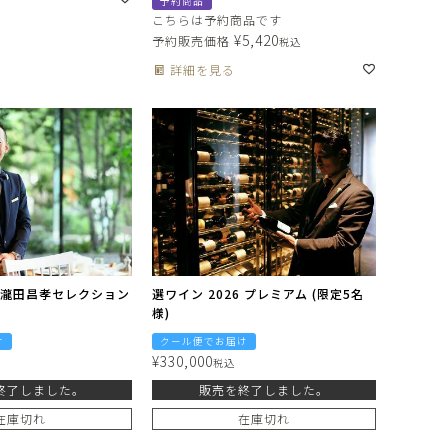
予約商品
こちらは予約商品です
¥
5,420
予約販売価格
税込
詳細を見る
6 瀧田昌孝セレクション
選ワイン 2026 プレミアム (限定5名
様)
け
クール便でお届け
¥
330,000
税込
終了しました。
販売を終了しました。
在庫切れ
在庫切れ