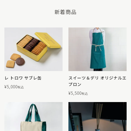
新着商品
レ トロワ サブレ缶
スイーツ＆デリ オリジナルエ
プロン
¥
5,000
税込
¥
5,500
税込