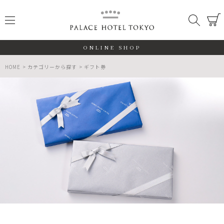
PALACE
メニュー
検索
閉じる
ONLINE SHOP
HOME
カテゴリーから探す
ギフト券
ALL
期間限定
数量限定
検索する