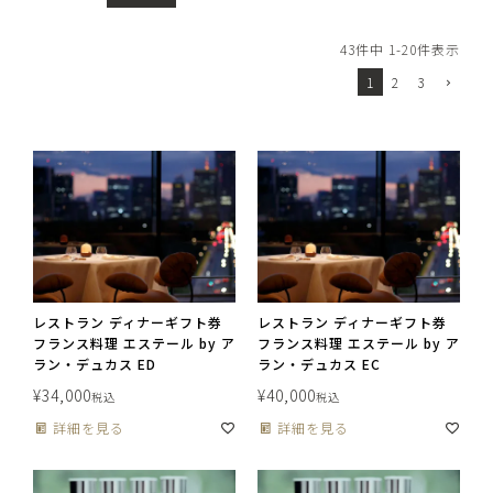
43
件中
1
-
20
件表示
1
2
3
レストラン ディナーギフト券
レストラン ディナーギフト券
フランス料理 エステール by ア
フランス料理 エステール by ア
ラン・デュカス ED
ラン・デュカス EC
¥
34,000
¥
40,000
税込
税込
詳細を見る
詳細を見る