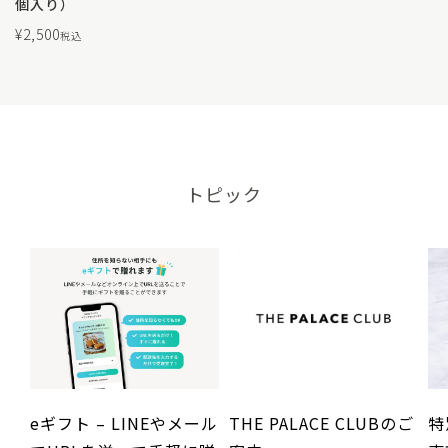
個入り）
¥
2,500
税込
トピック
eギフト – LINEやメール
THE PALACE CLUBのご
特