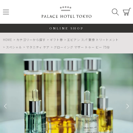
PALACE
メニュー
検索
閉じる
ONLINE SHOP
HOME
カテゴリーから探す
ギフト券
エビアン スパ 東京 トリートメント
スペシャル
マタニティ ケア
グローイング マザー トゥー ビー 75分
ALL
期間限定
数量限定
検索する