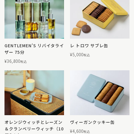
GENTLEMEN'S リバイタライ
レ トロワ サブレ缶
ザー 75分
¥
5,000
税込
¥
36,800
税込
オレンジウィッチとレーズン
ヴィーガンクッキー缶
＆クランベリーウィッチ（10
¥
4,600
税込