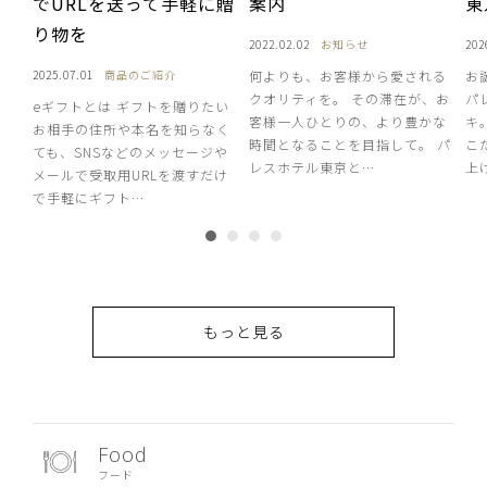
でURLを送って手軽に贈
案内
東
り物を
2022.02.02
お知らせ
202
2025.07.01
商品のご紹介
何よりも、お客様から愛される
お
クオリティを。 その滞在が、お
パ
eギフトとは ギフトを贈りたい
客様一人ひとりの、より豊かな
キ
お相手の住所や本名を知らなく
時間となることを目指して。 パ
こ
ても、SNSなどのメッセージや
レスホテル東京と…
上
メールで受取用URLを渡すだけ
で手軽にギフト…
もっと見る
Food
フード