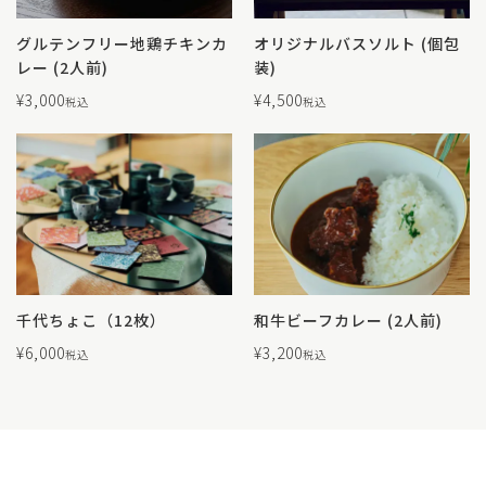
グルテンフリー地鶏チキンカ
オリジナルバスソルト (個包
レー (2人前)
装)
¥
3,000
¥
4,500
税込
税込
千代ちょこ（12枚）
和牛ビーフカレー (2人前)
¥
6,000
¥
3,200
税込
税込