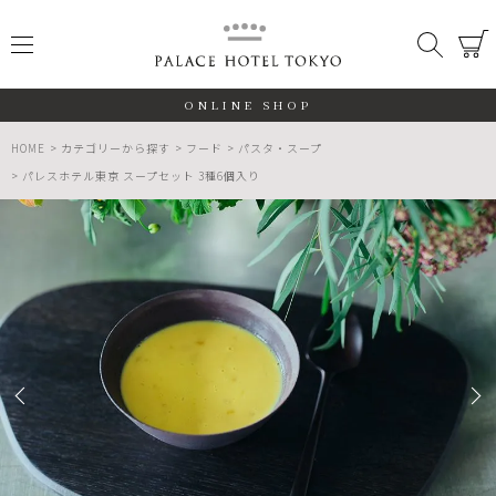
PALACE
メニュー
検索
閉じる
ONLINE SHOP
HOME
カテゴリーから探す
フード
パスタ・スープ
パレスホテル東京 スープセット 3種6個入り
ALL
期間限定
数量限定
検索する