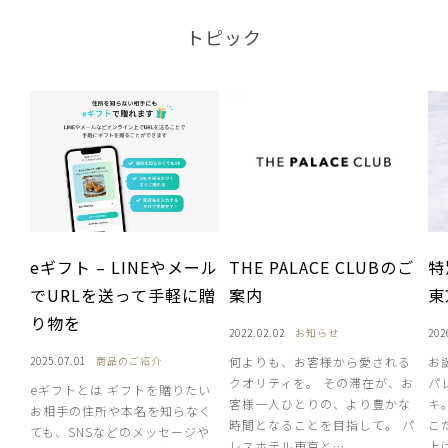
トピック
eギフト – LINEやメール
THE PALACE CLUBのご
特
でURLを送って手軽に贈
案内
東
り物を
2022.02.02
お知らせ
202
2025.07.01
商品のご紹介
何よりも、お客様から愛される
お
クオリティを。 その滞在が、お
パ
eギフトとは ギフトを贈りたい
客様一人ひとりの、より豊かな
キ
お相手の住所や本名を知らなく
時間となることを目指して。 パ
こ
ても、SNSなどのメッセージや
レスホテル東京と…
上