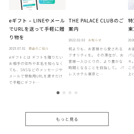
eギフト – LINEやメール
THE PALACE CLUBのご
特
でURLを送って手軽に贈
案内
東
り物を
2022.02.02
お知らせ
202
2025.07.01
商品のご紹介
何よりも、お客様から愛される
お
クオリティを。 その滞在が、お
パ
eギフトとは ギフトを贈りたい
客様一人ひとりの、より豊かな
キ
お相手の住所や本名を知らなく
時間となることを目指して。 パ
こ
ても、SNSなどのメッセージや
レスホテル東京と…
上
メールで受取用URLを渡すだけ
で手軽にギフト…
もっと見る