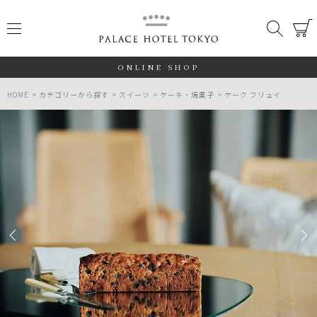
PALACE
メニュー
検索
閉じる
ONLINE SHOP
HOME
カテゴリーから探す
スイーツ
ケーキ・焼菓子
ケーク フリュイ
ALL
期間限定
数量限定
検索する