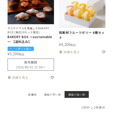
サステナブルを意識したBAKERY
BOX (毎月10セット限定)
和素材フルーツゼリー 6種セッ
BAKERY BOX ～sustainable
ト
～ 【送料込み】
¥
4,200
税込
クール便でお届け
詳細を見る
¥
5,200
税込
販売期間
2026/08/01 12:00
〜
詳細を見る
新着順
価格が安い順
価格が高い順
2
件中
1
-
2
件表示