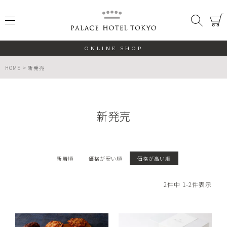
PALACE
メニュー
検索
閉じる
ONLINE SHOP
HOME
新発売
新発売
ALL
期間限定
新着順
価格が安い順
価格が高い順
数量限定
2
件中
1
-
2
件表示
検索する