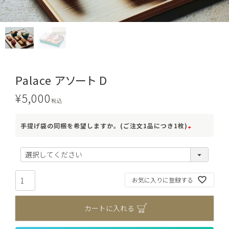
Palace アソート D
¥
5,000
税込
手提げ袋の同梱を希望しますか。(ご注文1品につき1枚)
(
必
須
お気に入りに登録する
)
カートに入れる