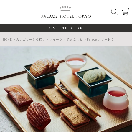
PALACE
メニュー
検索
閉じる
ONLINE SHOP
HOME
カテゴリーから探す
スイーツ
詰め合わせ
Palace アソート D
ALL
期間限定
数量限定
検索する