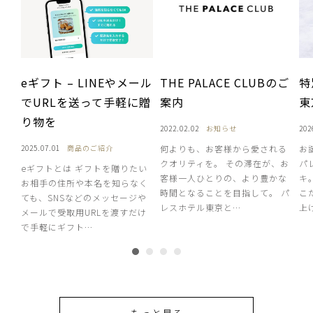
eギフト – LINEやメール
THE PALACE CLUBのご
特
でURLを送って手軽に贈
案内
東
り物を
2022.02.02
お知らせ
202
2025.07.01
商品のご紹介
何よりも、お客様から愛される
お
クオリティを。 その滞在が、お
パ
eギフトとは ギフトを贈りたい
客様一人ひとりの、より豊かな
キ
お相手の住所や本名を知らなく
時間となることを目指して。 パ
こ
ても、SNSなどのメッセージや
レスホテル東京と…
上
メールで受取用URLを渡すだけ
で手軽にギフト…
もっと見る