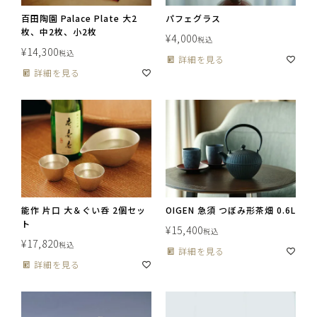
百田陶園 Palace Plate 大2
パフェグラス
枚、中2枚、小2枚
¥
4,000
税込
¥
14,300
税込
詳細を見る
詳細を見る
能作 片口 大＆ぐい呑 2個セッ
OIGEN 急須 つぼみ形茶畑 0.6L
ト
¥
15,400
税込
¥
17,820
税込
詳細を見る
詳細を見る