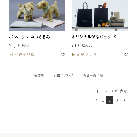
ボンポワン ぬいぐるみ
オリジナル保冷バッグ (S)
¥
7,700
¥
1,000
税込
税込
詳細を見る
詳細を見る
新着順
価格が安い順
価格が高い順
50
件中
21
-
40
件表示
1
2
3