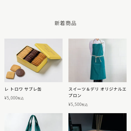
新着商品
レ トロワ サブレ缶
スイーツ＆デリ オリジナルエ
プロン
¥
5,000
税込
¥
5,500
税込