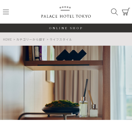
PALACE
メニュー
検索
閉じる
ONLINE SHOP
HOME
カテゴリーから探す
ライフスタイル
ALL
期間限定
数量限定
検索する