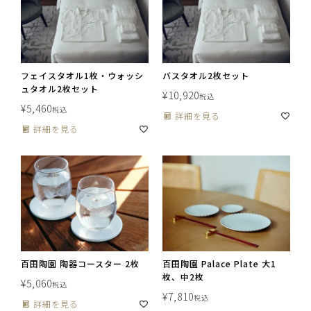
フェイスタオル1枚・ウォッシ
バスタオル2枚セット
ュタオル2枚セット
¥
10,920
税込
¥
5,460
税込
詳細を見る
詳細を見る
百田陶園 陶器コースター 2枚
百田陶園 Palace Plate 大1
枚、中2枚
¥
5,060
税込
¥
7,810
税込
詳細を見る