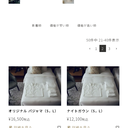
新着順
価格が安い順
価格が高い順
50
件中
21
-
40
件表示
1
2
3
オリジナル パジャマ（S，L）
ナイトガウン（S，L）
¥
16,500
¥
12,100
税込
税込
詳細を見る
詳細を見る