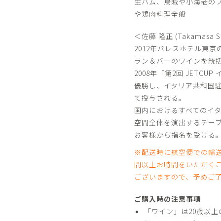
生ハム、烏賊や小海老の
や鶏肉料理全般
＜佐藤 隆正 (Takamasa S
2012年パレスホテル東
ラン＆バーのワインを統
2008年「第2回 JET
優勝し、イタリア共和国
て授与される。
国内におけるすべてのイ
空間全体を演出するテー
お客様から指名を受ける
※配送時に航空便での輸
間以上お時間をいただく
ございますので、予めご
ご購入時の注意事項
「ワイン」は20歳以