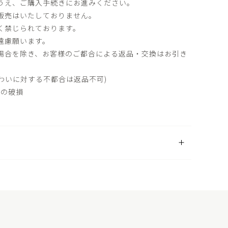
うえ、ご購入手続きにお進みください。
販売はいたしておりません。
く禁じられております。
遠慮願います。
場合を除き、お客様のご都合による返品・交換はお引き
(味わいに対する不都合は返品不可)
品の破損
開く