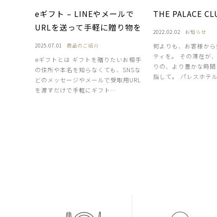
eギフト – LINEやメールで
THE PALACE 
URLを送って手軽に贈り物を
2022.02.02
お知らせ
2025.07.01
商品のご紹介
何よりも、お客様から
ティを。 その滞在が
eギフトとは ギフトを贈りたいお相手
りの、より豊かな時間
の住所や本名を知らなくても、SNSな
指して。 パレスホテ
どのメッセージやメールで受取用URL
を渡すだけで手軽にギフト…