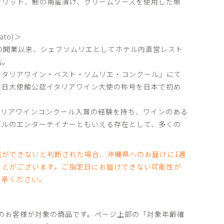
フリット、鯵の南蛮漬け、クリームソースを使用した魚
ato)＞
京の開業以来、シェフソムリエとしてホテル内直営レスト
括。
CUP イタリアワイン・ベスト・ソムリエ・コンクール」にて
駐日大使館公認イタリアワイン大使の称号を日本で初め
タリアワインコンクール入賞の経験を持ち、ワインのある
ブルのエンターテイナーともいえる存在として、多くの
。
送ができないと判断された場合、沖縄県へのお届けに1週
ことがございます。ご指定日にお届けできない可能性が
了承ください。
上のお客様が対象の商品です。ページ上部の「対象年齢確