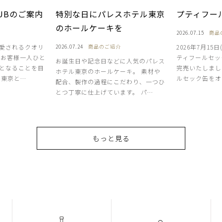
CLUBのご案内
特別な日にパレスホテル東京
プティフー
のホールケーキを
2026.07.15
商品
愛されるクオリ
2026.07.24
商品のご紹介
2026年7月15
、お客様一人ひと
ティフールセッ
お誕生日や記念日などに人気のパレス
となることを目
完売いたしまし
ホテル東京のホールケーキ。 素材や
ル東京と…
ルセック缶をオ
配合、製作の過程にこだわり、一つひ
とつ丁寧に仕上げています。 パ…
もっと見る