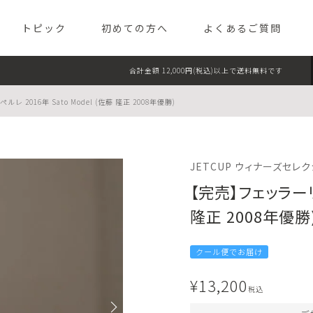
TEL TOKYO（パレスホテル東京 
トピック
初めての方へ
よくあるご質問
合計金額 12,000円(税込)以上で送料無料です
フード
スイー
 2016年 Sato Model (佐藤 隆正 2008年優勝)
ライフスタイル
ギフト
JETCUP ウィナーズセレク
【完売】フェッラーリ 
隆正 2008年優勝
クール便でお届け
¥
13,200
税込