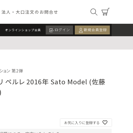
オンラインショップ）
検索
カート
法人・大口注文のお問合せ
ログイン
新規会員登録
オンラインショップ会員
ツ
ドリンク
カード
イベント・季節限定
ション 第2弾
ペルレ 2016年 Sato Model (佐藤
ALL
期間限定
数量限定
)
検索する
お気に入りに登録する