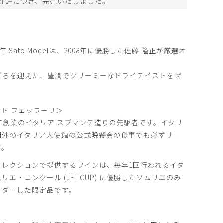
好評につき、完売いたしました。
年 Sato Modelは、2008年に優勝した佐藤 隆正が厳選オ
ごろを迎えた、豊潤でクリーミーなドライテイストをぜ
ド フェッラーリ＞
2年創業のイタリア スプマンテ造りの先駆者です。イタリ
国外のイタリア大使館の公式晩餐会の食事でも必ずサー
す。
ーズセレクションで提供するワインは、毎年1回行われるイタ
エ・コンクール (JETCUP) に優勝したソムリエのみ
ーダーした限定品です。