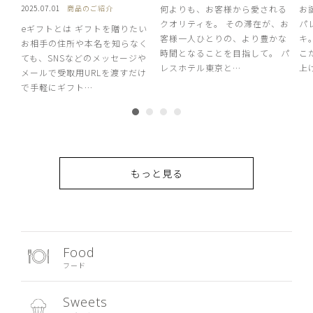
2025.07.01
商品のご紹介
何よりも、お客様から愛される
お
クオリティを。 その滞在が、お
パ
eギフトとは ギフトを贈りたい
客様一人ひとりの、より豊かな
キ
お相手の住所や本名を知らなく
時間となることを目指して。 パ
こ
ても、SNSなどのメッセージや
レスホテル東京と…
上
メールで受取用URLを渡すだけ
で手軽にギフト…
もっと見る
Food
フード
Sweets