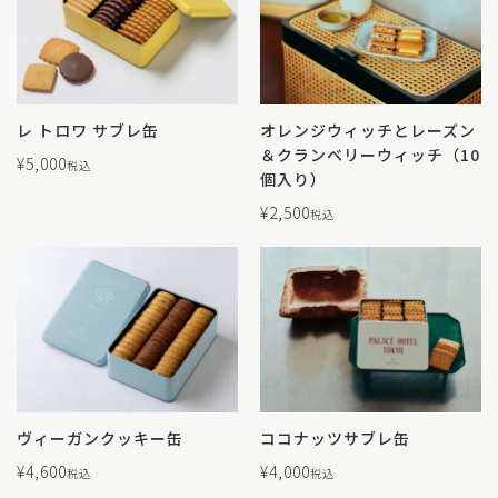
レ トロワ サブレ缶
オレンジウィッチとレーズン
＆クランベリーウィッチ（10
¥
5,000
税込
個入り）
¥
2,500
税込
ヴィーガンクッキー缶
ココナッツサブレ缶
¥
4,600
¥
4,000
税込
税込