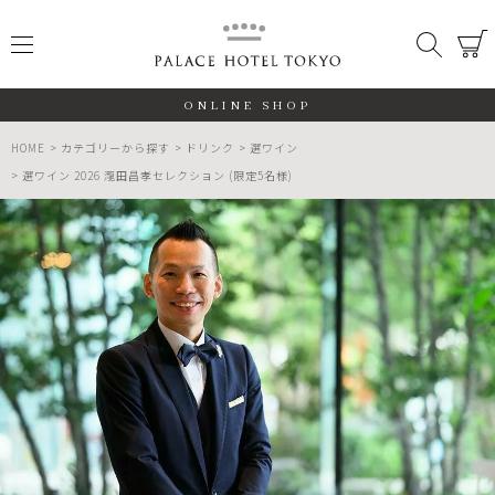
PALACE
メニュー
検索
閉じる
ONLINE SHOP
HOME
カテゴリーから探す
ドリンク
選ワイン
選ワイン 2026 瀧田昌孝セレクション (限定5名様)
ALL
期間限定
数量限定
検索する