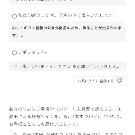
(
私は20歳以上です。了承のうえ購入いたします。
必
須
のし・ギフト包装の対象外商品のため、承ることが出来かねま
)
す。
(
了承しました。
必
須
申し訳ございません。ただいま在庫がございません。
)
お気に入りに登録する
数々のソムリエ資格やコンクール入賞歴を誇るソムリエ
瀧田による厳選ワインを、毎月1本ずつ12か月にわたり、
お手紙とともにお届けいたします。
「もし自分 (瀧田) が飲むならば」をテーマに、希少なワ