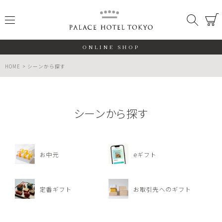
PALACE
メニュー
検索
閉じる
ONLINE SHOP
HOME
シーンから探す
シーンから探す
ALL
期間限定
お中元
eギフト
数量限定
定番ギフト
お取引先へのギフト
検索する