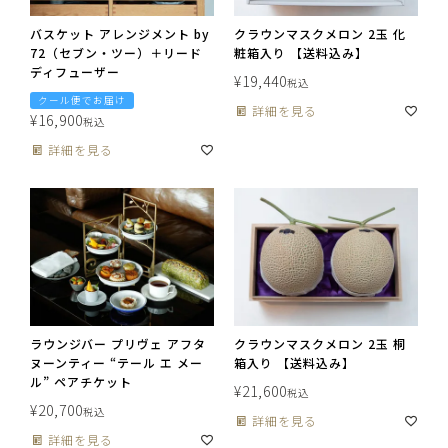
バスケット アレンジメント by
クラウンマスクメロン 2玉 化
72（セブン・ツー）＋リード
粧箱入り 【送料込み】
ディフューザー
¥
19,440
税込
クール便でお届け
詳細を見る
¥
16,900
税込
詳細を見る
ラウンジバー プリヴェ アフタ
クラウンマスクメロン 2玉 桐
ヌーンティー “テール エ メー
箱入り 【送料込み】
ル” ペアチケット
¥
21,600
税込
¥
20,700
税込
詳細を見る
詳細を見る