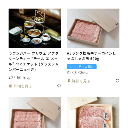
ラウンジバー プリヴェ アフタ
A5ランク松阪牛サーロインし
ヌーンティー “テール エ メー
ゃぶしゃぶ用 600g
ル” ペアチケット (グラスシャ
クール便でお届け
ンパーニュ付き)
¥
28,080
税込
¥
27,600
税込
詳細を見る
詳細を見る