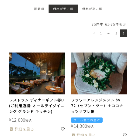
新着順
価格が安い順
価格が高い順
75
件中
61
-
75
件表示
1
…
3
4
レストラン ディナーギフト券D
フラワーアレンジメント by
(ご利用店舗: オールデイダイニ
72（セブン・ツー）＋ココナ
ング グランド キッチン)
ッツサブレ缶
¥
12,000
クール便でお届け
税込
¥
14,300
税込
詳細を見る
詳細を見る